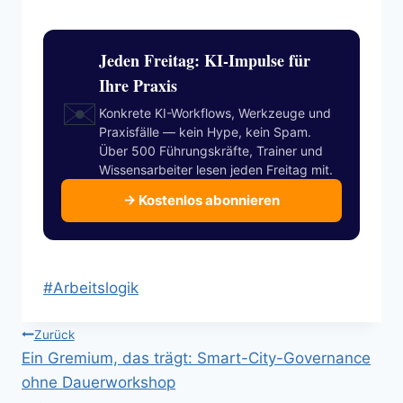
Jeden Freitag: KI-Impulse für
Ihre Praxis
✉️
Konkrete KI-Workflows, Werkzeuge und
Praxisfälle — kein Hype, kein Spam.
Über 500 Führungskräfte, Trainer und
Wissensarbeiter lesen jeden Freitag mit.
→ Kostenlos abonnieren
Schlagworte:
#
Arbeitslogik
Beitragsnavigation
Zurück
Ein Gremium, das trägt: Smart-City-Governance
ohne Dauerworkshop