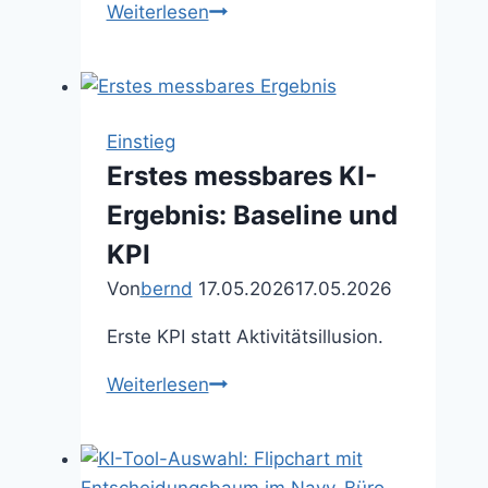
Prompt
Weiterlesen
oder
Workflow:
Wann
lohnt
Einstieg
sich
Erstes messbares KI-
Automatisierung?
Ergebnis: Baseline und
KPI
Von
bernd
17.05.2026
17.05.2026
Erste KPI statt Aktivitätsillusion.
Erstes
Weiterlesen
messbares
KI-
Ergebnis: