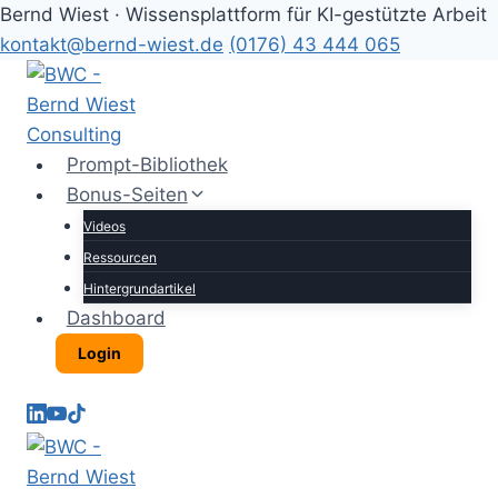
Bernd Wiest · Wissensplattform für KI-gestützte Arbeit
kontakt@bernd-wiest.de
(0176) 43 444 065
Zum
Inhalt
springen
Prompt-Bibliothek
Bonus-Seiten
Videos
Ressourcen
Hintergrundartikel
Dashboard
Login