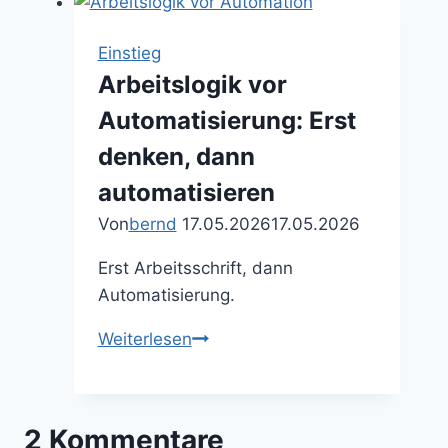
Welches
Tool
Einstieg
für
Arbeitslogik vor
welche
Automatisierung: Erst
Aufgabe?
denken, dann
automatisieren
Von
bernd
17.05.2026
17.05.2026
Erst Arbeitsschrift, dann
Automatisierung.
Arbeitslogik
Weiterlesen
vor
Automatisierung:
Erst
2 Kommentare
denken,