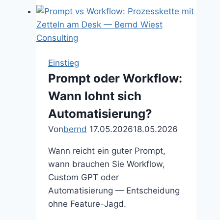
der
KI-
Nutzung:
Wo
stehen
Einstieg
Sie
Prompt oder Workflow:
wirklich?
Wann lohnt sich
Automatisierung?
Von
bernd
17.05.2026
18.05.2026
Wann reicht ein guter Prompt,
wann brauchen Sie Workflow,
Custom GPT oder
Automatisierung — Entscheidung
ohne Feature-Jagd.