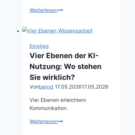
Tool-
Weiterlesen
Zoo
vermeiden
nach
dem
Einstieg
Buch
Vier Ebenen der KI-
—
Nutzung: Wo stehen
Betriebsmodus
Sie wirklich?
Von
bernd
17.05.2026
17.05.2026
Vier Ebenen erleichtern
Kommunikation.
Vier
Weiterlesen
Ebenen