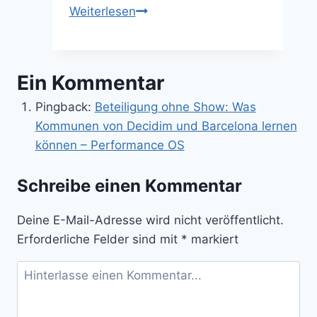
Ein
Weiterlesen
Gremium,
das
trägt:
Ein Kommentar
Smart-
City-
Pingback:
Beteiligung ohne Show: Was
Governance
Kommunen von Decidim und Barcelona lernen
ohne
können – Performance OS
Dauerworkshop
Schreibe einen Kommentar
Deine E-Mail-Adresse wird nicht veröffentlicht.
Erforderliche Felder sind mit
*
markiert