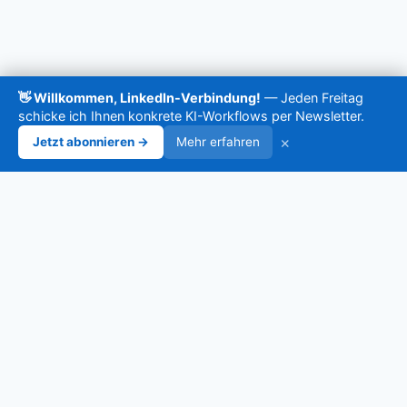
Impressum
👋 Willkommen, LinkedIn-Verbindung!
— Jeden Freitag
AGB
schicke ich Ihnen konkrete KI-Workflows per Newsletter.
Datenschutzerklärung
×
Jetzt abonnieren →
Mehr erfahren
✕
Prompt-Bibliothek
✉️
Untermenü
Bonus-Seiten
umschalten
Videos
Jeden Freitag: KI-Impulse, die
Ressourcen
Hintergrundartikel
wirklich weiterhelfen
Dashboard
Jeden Freitag: Konkrete KI-Workflows, Tools