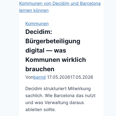
Standards
statt
Insellösungen
Kommunen
Decidim:
Bürgerbeteiligung
digital — was
Kommunen wirklich
brauchen
Von
bernd
17.05.2026
17.05.2026
Decidim strukturiert Mitwirkung
sachlich. Wie Barcelona das nutzt
und was Verwaltung daraus
ableiten sollte.