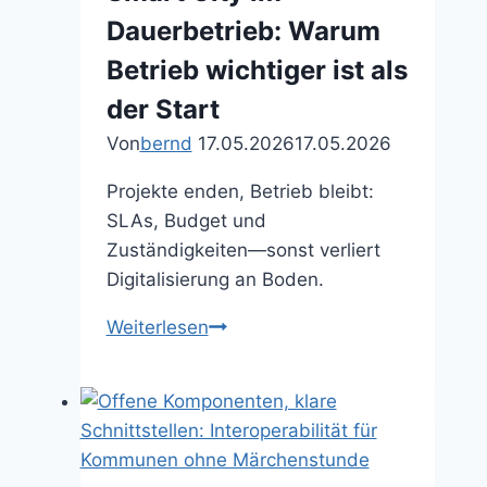
Dauerbetrieb: Warum
Betrieb wichtiger ist als
der Start
Von
bernd
17.05.2026
17.05.2026
Projekte enden, Betrieb bleibt:
SLAs, Budget und
Zuständigkeiten—sonst verliert
Digitalisierung an Boden.
Smart
Weiterlesen
City
im
Dauerbetrieb:
Warum
Betrieb