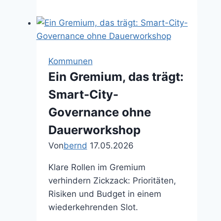
Tage
Pilot:
Smart-
City-
Ideen
Kommunen
testen,
Ein Gremium, das trägt:
ohne
Smart-City-
die
Verwaltung
Governance ohne
zu
Dauerworkshop
Überfordern
Von
bernd
17.05.2026
Klare Rollen im Gremium
verhindern Zickzack: Prioritäten,
Risiken und Budget in einem
wiederkehrenden Slot.