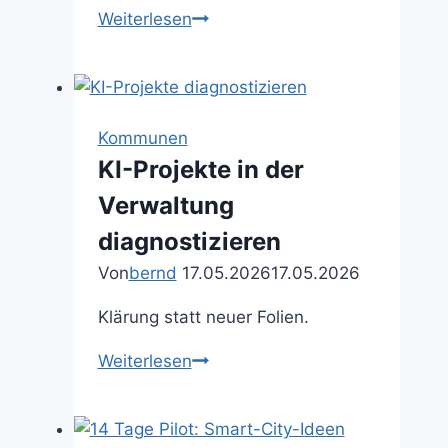
Decidim:
Weiterlesen
Bürgerbeteiligung
digital
—
was
Kommunen
Kommunen
KI-Projekte in der
wirklich
Verwaltung
brauchen
diagnostizieren
Von
bernd
17.05.2026
17.05.2026
Klärung statt neuer Folien.
KI-
Weiterlesen
Projekte
in
der