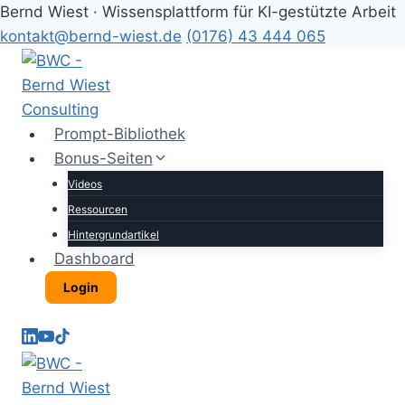
Bernd Wiest · Wissensplattform für KI-gestützte Arbeit
kontakt@bernd-wiest.de
(0176) 43 444 065
Zum
Inhalt
springen
Prompt-Bibliothek
Bonus-Seiten
Videos
Ressourcen
Hintergrundartikel
Dashboard
Login