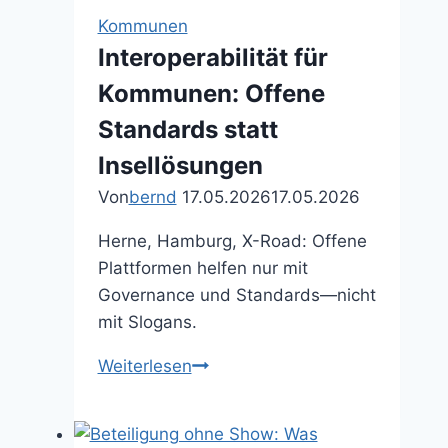
wichtiger
Kommunen
ist
Interoperabilität für
als
Kommunen: Offene
der
Start
Standards statt
Insellösungen
Von
bernd
17.05.2026
17.05.2026
Herne, Hamburg, X-Road: Offene
Plattformen helfen nur mit
Governance und Standards—nicht
mit Slogans.
Interoperabilität
Weiterlesen
für
Kommunen:
Offene