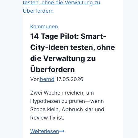
Verwaltung
diagnostizieren
Kommunen
14 Tage Pilot: Smart-
City-Ideen testen, ohne
die Verwaltung zu
Überfordern
Von
bernd
17.05.2026
Zwei Wochen reichen, um
Hypothesen zu prüfen—wenn
Scope klein, Abbruch klar und
Review fix ist.
14
Weiterlesen