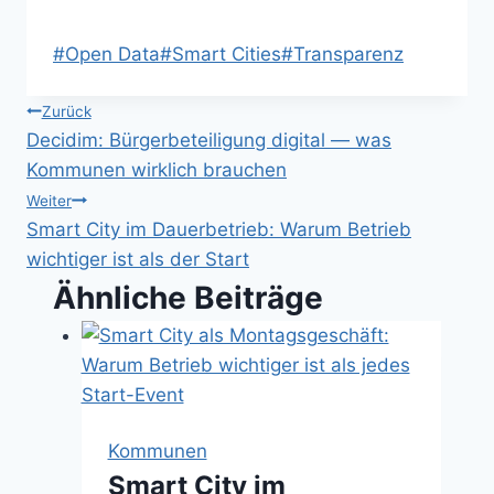
Schlagworte:
#
Open Data
#
Smart Cities
#
Transparenz
Beitragsnavigation
Zurück
Decidim: Bürgerbeteiligung digital — was
Kommunen wirklich brauchen
Weiter
Smart City im Dauerbetrieb: Warum Betrieb
wichtiger ist als der Start
Ähnliche Beiträge
Kommunen
Smart City im