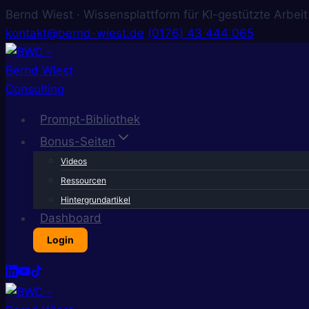
Bernd Wiest · Wissensplattform für KI-gestützte Arbeit
kontakt@bernd-wiest.de
(0176) 43 444 065
Zum
Inhalt
springen
Prompt-Bibliothek
Bonus-Seiten
Videos
Ressourcen
Hintergrundartikel
Dashboard
Login