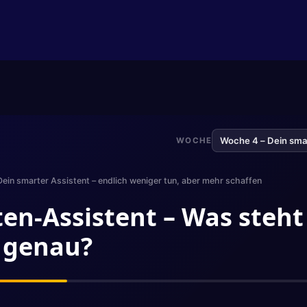
WOCHE
ein smarter Assistent – endlich weniger tun, aber mehr schaffen
n-Assistent – Was steht
h genau?