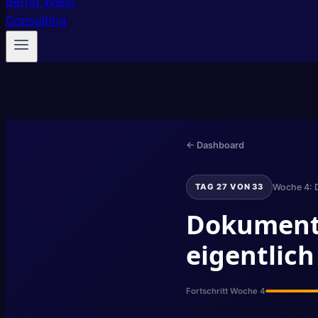
← Dashboard
TAG 27 VON 33
Woche 4: D
Dokumente
eigentlic
Fortschritt Woche 4