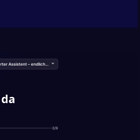
 da
2/8