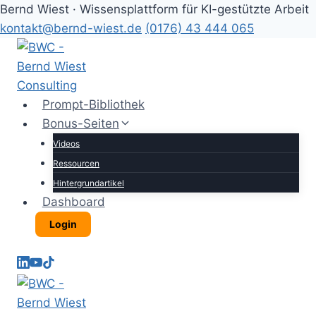
Bernd Wiest · Wissensplattform für KI-gestützte Arbeit
kontakt@bernd-wiest.de
(0176) 43 444 065
Zum
Inhalt
springen
Prompt-Bibliothek
Bonus-Seiten
Videos
Ressourcen
Hintergrundartikel
Dashboard
Login