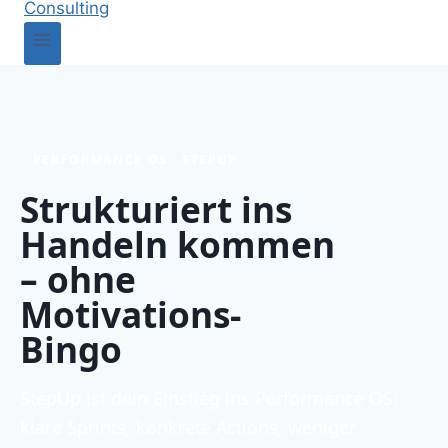
PERFORMANCE OS · STEPUP
Strukturiert ins
Handeln kommen
– ohne
Motivations-
Bingo
StepUp ist dein Einstieg ins Performance OS:
klare Sprints, konkrete Actions, weniger