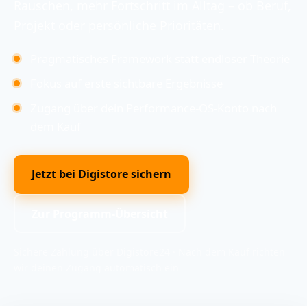
Rauschen, mehr Fortschritt im Alltag – ob Beruf,
Projekt oder persönliche Prioritäten.
Pragmatisches Framework statt endloser Theorie
Fokus auf erste sichtbare Ergebnisse
Zugang über dein Performance-OS-Konto nach
dem Kauf
Jetzt bei Digistore sichern
Zur Programm-Übersicht
Sichere Zahlung über Digistore24 · Nach dem Kauf richten
wir deinen Zugang automatisch ein