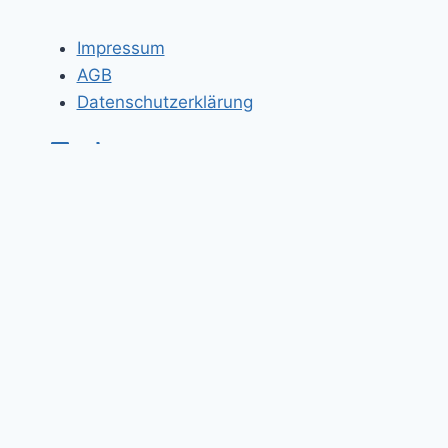
Impressum
AGB
Datenschutzerklärung
Prompt-Bibliothek
Untermenü
Bonus-Seiten
umschalten
Videos
Ressourcen
Hintergrundartikel
Dashboard
⇧