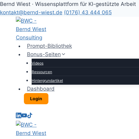
Bernd Wiest · Wissensplattform für KI-gestützte Arbeit
kontakt@bernd-wiest.de
(0176) 43 444 065
Zum
Inhalt
springen
Prompt-Bibliothek
Bonus-Seiten
Videos
Ressourcen
Hintergrundartikel
Dashboard
Login