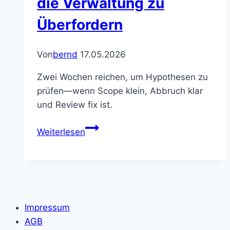
die Verwaltung zu
Überfordern
Von
bernd
17.05.2026
Zwei Wochen reichen, um Hypothesen zu
prüfen—wenn Scope klein, Abbruch klar
und Review fix ist.
14
Weiterlesen
Tage
Pilot:
Smart-
City-
Ideen
Impressum
testen,
AGB
ohne