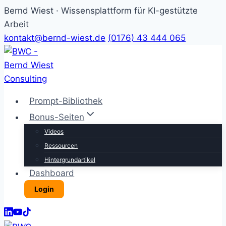
Bernd Wiest · Wissensplattform für KI-gestützte
Arbeit
kontakt@bernd-wiest.de
(0176) 43 444 065
Zum
Inhalt
springen
Prompt-Bibliothek
Bonus-Seiten
Videos
Ressourcen
Hintergrundartikel
Dashboard
Login