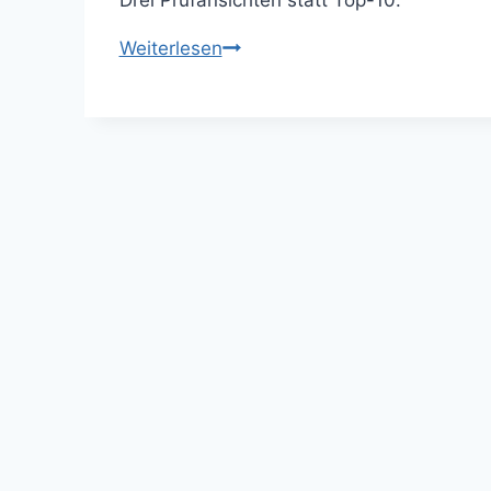
Drei Prüfansichten statt Top-10.
Entscheidungsbaum
Weiterlesen
statt
Tool-
Bestenlisten:
Tools
sinnvoll
wählen