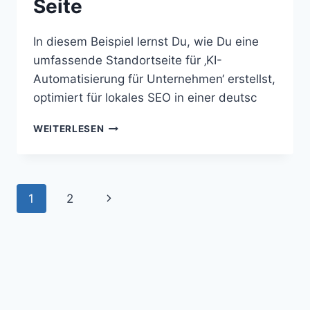
Seite
In diesem Beispiel lernst Du, wie Du eine
umfassende Standortseite für ‚KI-
Automatisierung für Unternehmen‘ erstellst,
optimiert für lokales SEO in einer deutsc
ERSTELLE
WEITERLESEN
EINE
LOKALE
SEO
SEITE
Seitennavigation
Nächste
1
2
Seite