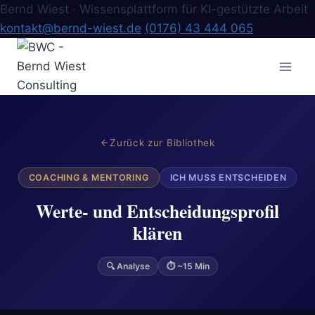
Bernd Wiest · Wissensplattform für KI-gestützte Arbeit
kontakt@bernd-wiest.de
(0176) 43 444 065
Zum
Inhalt
springen
Zurück zur Bibliothek
COACHING & MENTORING
ICH MUSS ENTSCHEIDEN
Werte- und Entscheidungsprofil
klären
🔍 Analyse
⏱ ~15 Min