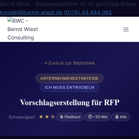
Bernd Wiest · Wissensplattform für KI-gestützte Arbeit
kontakt@bernd-wiest.de
(0176) 43 444 065
Zum
Inhalt
springen
Zurück zur Bibliothek
UNTERNEHMENSSTRATEGIE
ICH MUSS ENTWICKELN
Vorschlagserstellung für RFP
★★☆
Schwierigkeit:
📝 Fließtext
⏱ ~30 Min
🤖 Alle