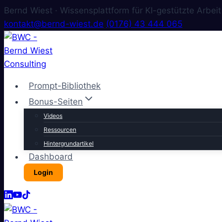
Bernd Wiest · Wissensplattform für KI-gestützte Arbeit
kontakt@bernd-wiest.de
(0176) 43 444 065
Zum
Inhalt
springen
Prompt-Bibliothek
Bonus-Seiten
Videos
Ressourcen
Hintergrundartikel
Dashboard
Login