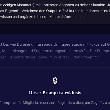
 [in eckigen Klammern] mit konkreten Angaben zu deiner Situation. J
s Ergebnis. Verfeinere den Output in 2–3 kurzen Iterationen. Hinte
hwissen und ergänze fehlende Kontextinformationen.
nst Du, wie Du eine umfassende Umfrageerstudie mit Fokus auf
 Markenimage und Segmentierungsarbeit entwirfst. Der Prompt fü
tigen Elemente dieser Studie. **So nutzt Du den Prompt:** 1. …
🔒
Dieser Prompt ist exklusiv
Prompt ist für Mitglieder reserviert. Registriere dich, um Zugriff zu e