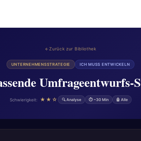
Zurück zur Bibliothek
UNTERNEHMENSSTRATEGIE
ICH MUSS ENTWICKELN
ssende Umfrageentwurfs-S
★★☆
Schwierigkeit:
🔍 Analyse
⏱ ~30 Min
🤖 Alle