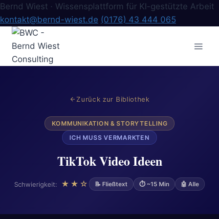
Bernd Wiest · Wissensplattform für KI-gestützte Arbeit
kontakt@bernd-wiest.de
(0176) 43 444 065
Zum
Inhalt
springen
Zurück zur Bibliothek
KOMMUNIKATION & STORYTELLING
ICH MUSS VERMARKTEN
TikTok Video Ideen
★★☆
Schwierigkeit:
📝 Fließtext
⏱ ~15 Min
🤖 Alle