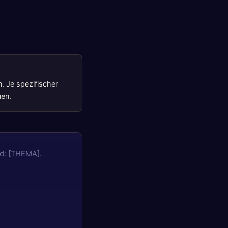
n. Je spezifischer
nen.
d: [THEMA].