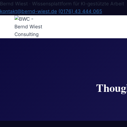
Bernd Wiest · Wissensplattform für KI-gestützte Arbeit
kontakt@bernd-wiest.de
(0176) 43 444 065
Zum
Inhalt
springen
Though