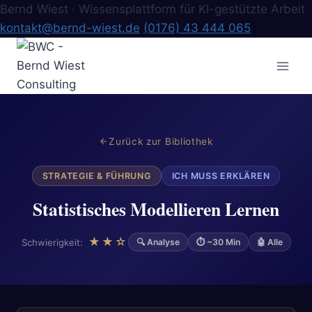
Bernd Wiest · Wissensplattform für KI-gestützte Arbeit
kontakt@bernd-wiest.de
(0176) 43 444 065
Zum
Inhalt
springen
Zurück zur Bibliothek
STRATEGIE & FÜHRUNG
ICH MUSS ERKLÄREN
Statistisches Modellieren Lernen
★★☆
Schwierigkeit:
🔍 Analyse
⏱ ~30 Min
🤖 Alle