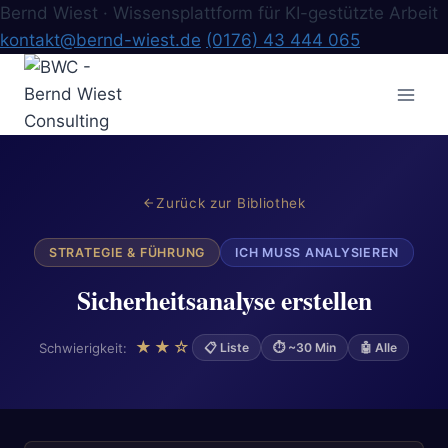
Bernd Wiest · Wissensplattform für KI-gestützte Arbeit
kontakt@bernd-wiest.de
(0176) 43 444 065
Zum
Inhalt
springen
Zurück zur Bibliothek
STRATEGIE & FÜHRUNG
ICH MUSS ANALYSIEREN
Sicherheitsanalyse erstellen
★★☆
Schwierigkeit:
📋 Liste
⏱ ~30 Min
🤖 Alle