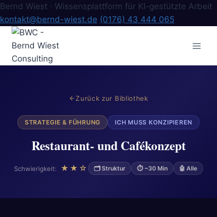
Bernd Wiest · Wissensplattform für KI-gestützte Arbeit
kontakt@bernd-wiest.de
(0176) 43 444 065
Zum
Inhalt
springen
Zurück zur Bibliothek
STRATEGIE & FÜHRUNG
ICH MUSS KONZIPIEREN
Restaurant- und Cafékonzept
★★☆
Schwierigkeit:
🗂 Struktur
⏱ ~30 Min
🤖 Alle