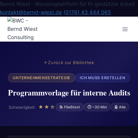
Bernd Wiest · Wissensplattform für KI-gestützte Arbeit
kontakt@bernd-wiest.de
(0176) 43 444 065
Zum
Inhalt
springen
Zurück zur Bibliothek
UNTERNEHMENSSTRATEGIE
ICH MUSS ERSTELLEN
Programmvorlage für interne Audits
★★☆
Schwierigkeit:
📝 Fließtext
⏱ ~30 Min
🤖 Alle