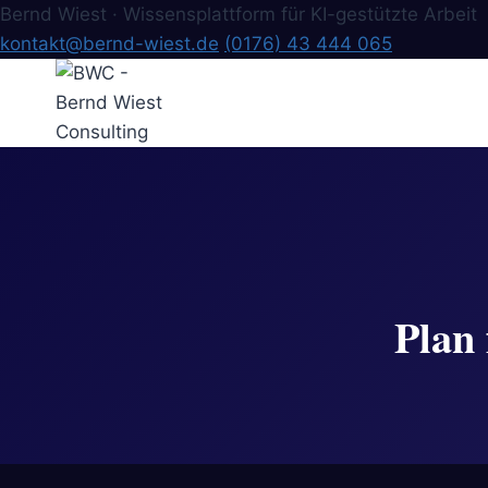
Bernd Wiest · Wissensplattform für KI-gestützte Arbeit
kontakt@bernd-wiest.de
(0176) 43 444 065
Zum
Inhalt
springen
Plan 