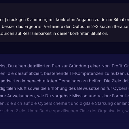
lter [in eckigen Klammern] mit konkreten Angaben zu deiner Situatio
 besser das Ergebnis. Verfeinere den Output in 2–3 kurzen Iteratio
urcen auf Realisierbarkeit in deiner konkreten Situation.
irst Du einen detaillierten Plan zur Gründung einer Non-Profit-Or
len, die darauf abzielt, bestehende IT-Kompetenzen zu nutzen, 
Landwirten in benachteiligten Gemeinden zu helfen. Die Ziele dab
igitalen Kluft sowie die Erhöhung des Bewusstseins für Cybersi
klare Anweisungen, wie Du vorgehst: Mission und Vision: Formulie
, die sich auf die Cybersicherheit und digitale Stärkung der lan
iehen.Ziele: Umreiße die spezifischen Ziele der Organisation, w