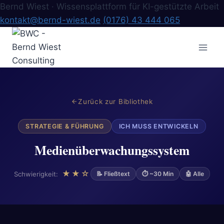
Bernd Wiest · Wissensplattform für KI-gestützte Arbeit
kontakt@bernd-wiest.de
(0176) 43 444 065
Zum
Inhalt
springen
Zurück zur Bibliothek
STRATEGIE & FÜHRUNG
ICH MUSS ENTWICKELN
Medienüberwachungssystem
★★☆
Schwierigkeit:
📝 Fließtext
⏱ ~30 Min
🤖 Alle