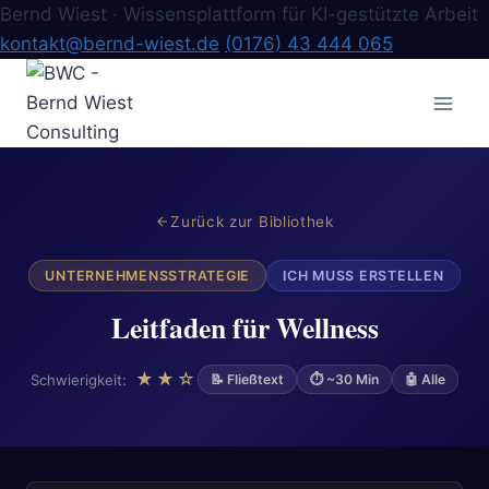
Bernd Wiest · Wissensplattform für KI-gestützte Arbeit
kontakt@bernd-wiest.de
(0176) 43 444 065
Zum
Inhalt
springen
Zurück zur Bibliothek
UNTERNEHMENSSTRATEGIE
ICH MUSS ERSTELLEN
Leitfaden für Wellness
★★☆
Schwierigkeit:
📝 Fließtext
⏱ ~30 Min
🤖 Alle