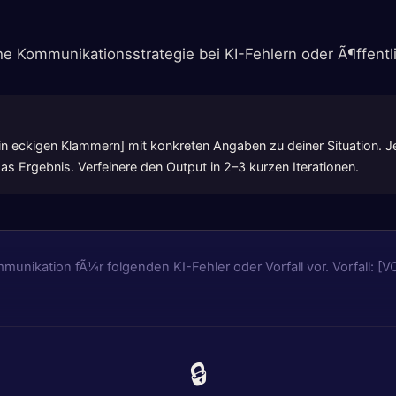
he Kommunikationsstrategie bei KI-Fehlern oder Ã¶ffentlic
 [in eckigen Klammern] mit konkreten Angaben zu deiner Situation. J
s Ergebnis. Verfeinere den Output in 2–3 kurzen Iterationen.
munikation fÃ¼r folgenden KI-Fehler oder Vorfall vor. Vorfall: [V
🔒