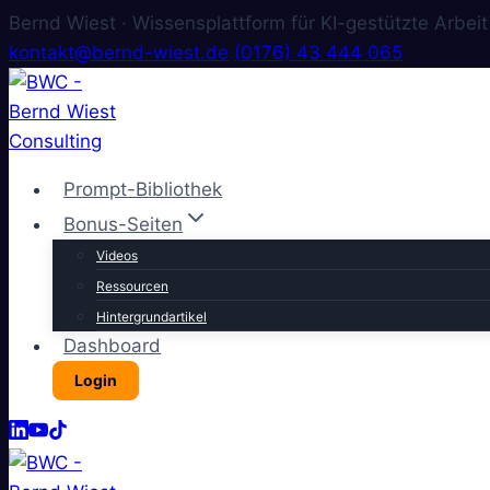
Bernd Wiest · Wissensplattform für KI-gestützte Arbeit
kontakt@bernd-wiest.de
(0176) 43 444 065
Zum
Inhalt
springen
Prompt-Bibliothek
Bonus-Seiten
Videos
Ressourcen
Hintergrundartikel
Dashboard
Login