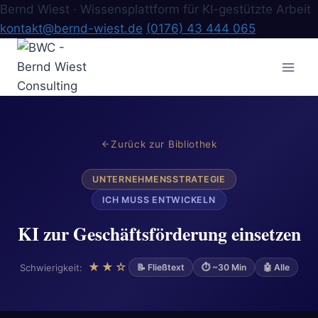
Bernd Wiest · Wissensplattform für KI-gestützte Arbeit
kontakt@bernd-wiest.de
(0176) 43 444 065
Zum
Inhalt
springen
Zurück zur Bibliothek
UNTERNEHMENSSTRATEGIE
ICH MUSS ENTWICKELN
KI zur Geschäftsförderung einsetzen
★★☆
Schwierigkeit:
📝 Fließtext
⏱ ~30 Min
🤖 Alle