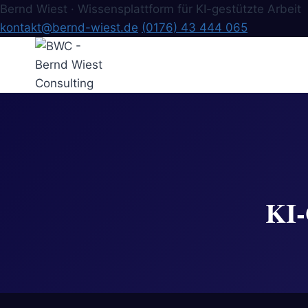
Bernd Wiest · Wissensplattform für KI-gestützte Arbeit
kontakt@bernd-wiest.de
(0176) 43 444 065
Zum
Inhalt
springen
KI-