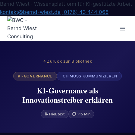
Bernd Wiest · Wissensplattform für KI-gestützte Arbeit
kontakt@bernd-wiest.de
(0176) 43 444 065
Zum
Inhalt
springen
Zurück zur Bibliothek
KI-GOVERNANCE
ICH MUSS KOMMUNIZIEREN
KI-Governance als
Innovationstreiber erklären
📝 Fließtext
⏱ ~15 Min