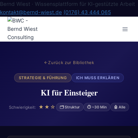
Bernd Wiest · Wissensplattform für KI-gestützte Arbeit
kontakt@bernd-wiest.de
(0176) 43 444 065
Zum
Inhalt
springen
Zurück zur Bibliothek
STRATEGIE & FÜHRUNG
ICH MUSS ERKLÄREN
KI für Einsteiger
★★☆
Schwierigkeit:
🗂 Struktur
⏱ ~30 Min
🤖 Alle