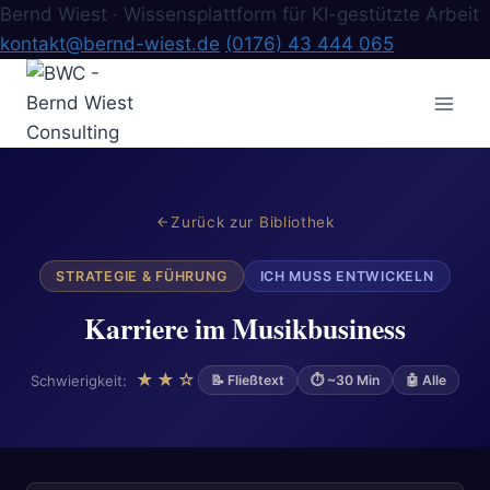
Bernd Wiest · Wissensplattform für KI-gestützte Arbeit
kontakt@bernd-wiest.de
(0176) 43 444 065
Zum
Inhalt
springen
Zurück zur Bibliothek
STRATEGIE & FÜHRUNG
ICH MUSS ENTWICKELN
Karriere im Musikbusiness
★★☆
Schwierigkeit:
📝 Fließtext
⏱ ~30 Min
🤖 Alle