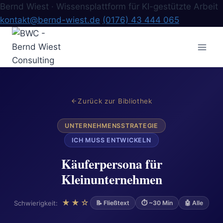
Bernd Wiest · Wissensplattform für KI-gestützte Arbeit
kontakt@bernd-wiest.de
(0176) 43 444 065
Zum
Inhalt
springen
Zurück zur Bibliothek
UNTERNEHMENSSTRATEGIE
ICH MUSS ENTWICKELN
Käuferpersona für
Kleinunternehmen
★★☆
Schwierigkeit:
📝 Fließtext
⏱ ~30 Min
🤖 Alle