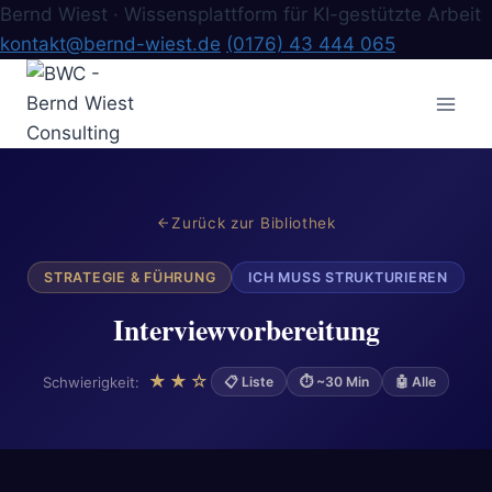
Bernd Wiest · Wissensplattform für KI-gestützte Arbeit
kontakt@bernd-wiest.de
(0176) 43 444 065
Zum
Inhalt
springen
Zurück zur Bibliothek
STRATEGIE & FÜHRUNG
ICH MUSS STRUKTURIEREN
Interviewvorbereitung
★★☆
Schwierigkeit:
📋 Liste
⏱ ~30 Min
🤖 Alle