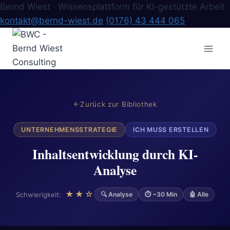
Bernd Wiest · Wissensplattform für KI-gestützte Arbeit
kontakt@bernd-wiest.de
(0176) 43 444 065
Zum
Inhalt
springen
Zurück zur Bibliothek
UNTERNEHMENSSTRATEGIE
ICH MUSS ERSTELLEN
Inhaltsentwicklung durch KI-
Analyse
★★☆
Schwierigkeit:
🔍 Analyse
⏱ ~30 Min
🤖 Alle