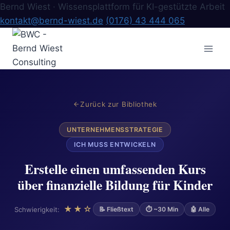
Bernd Wiest · Wissensplattform für KI-gestützte Arbeit
kontakt@bernd-wiest.de
(0176) 43 444 065
Zum
Inhalt
springen
Zurück zur Bibliothek
UNTERNEHMENSSTRATEGIE
ICH MUSS ENTWICKELN
Erstelle einen umfassenden Kurs
über finanzielle Bildung für Kinder
★★☆
Schwierigkeit:
📝 Fließtext
⏱ ~30 Min
🤖 Alle