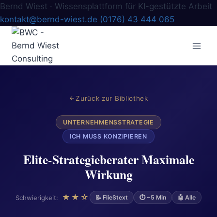
Bernd Wiest · Wissensplattform für KI-gestützte Arbeit
kontakt@bernd-wiest.de
(0176) 43 444 065
Zum
Inhalt
springen
Zurück zur Bibliothek
UNTERNEHMENSSTRATEGIE
ICH MUSS KONZIPIEREN
Elite-Strategieberater Maximale
Wirkung
★★☆
Schwierigkeit:
📝 Fließtext
⏱ ~5 Min
🤖 Alle