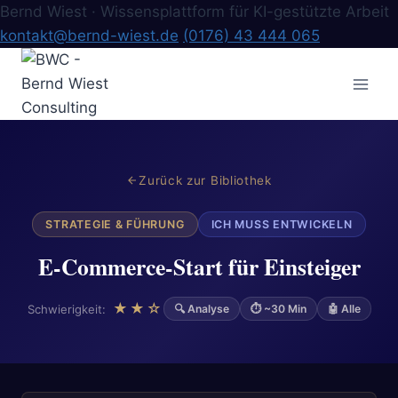
Bernd Wiest · Wissensplattform für KI-gestützte Arbeit
kontakt@bernd-wiest.de
(0176) 43 444 065
Zum
Inhalt
springen
Zurück zur Bibliothek
STRATEGIE & FÜHRUNG
ICH MUSS ENTWICKELN
E-Commerce-Start für Einsteiger
★★☆
Schwierigkeit:
🔍 Analyse
⏱ ~30 Min
🤖 Alle