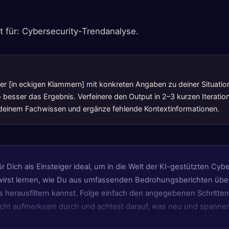
t für: Cybersecurity-Trendanalyse.
lter [in eckigen Klammern] mit konkreten Angaben zu deiner Situatio
 besser das Ergebnis. Verfeinere den Output in 2–3 kurzen Iteration
t deinem Fachwissen und ergänze fehlende Kontextinformationen.
ür Dich als Einsteiger ideal, um in die Welt der KI-gestützten Cyb
wirst lernen, wie Du aus umfassenden Bedrohungsberichten üb
s herausfiltern kannst. Folge einfach den angegebenen Schritten:
cht aufmerksam durch und achtest darauf, was neu und spannen