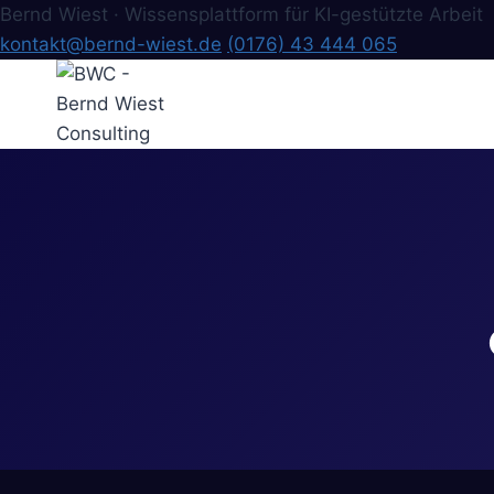
Bernd Wiest · Wissensplattform für KI-gestützte Arbeit
kontakt@bernd-wiest.de
(0176) 43 444 065
Zum
Inhalt
springen