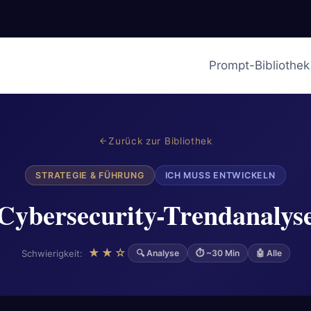
Prompt-Bibliothek
Zurück zur Bibliothek
STRATEGIE & FÜHRUNG
ICH MUSS ENTWICKELN
Cybersecurity-Trendanalys
★★☆
Schwierigkeit:
🔍 Analyse
⏱ ~30 Min
🤖 Alle