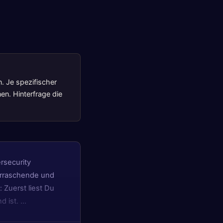
n. Je spezifischer
en. Hinterfrage die
ersecurity
erraschende und
 Zuerst liest Du
d ist. …