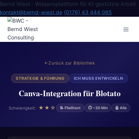
Bernd Wiest · Wissensplattform für KI-gestützte Arbeit
kontakt@bernd-wiest.de
(0176) 43 444 065
Zum
Inhalt
springen
Zurück zur Bibliothek
STRATEGIE & FÜHRUNG
ICH MUSS ENTWICKELN
Canva-Integration für Blotato
★★☆
Schwierigkeit:
📝 Fließtext
⏱ ~30 Min
🤖 Alle