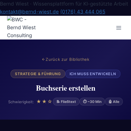
Bernd Wiest · Wissensplattform für KI-gestützte Arbeit
kontakt@bernd-wiest.de
(0176) 43 444 065
Zum
Inhalt
springen
Zurück zur Bibliothek
STRATEGIE & FÜHRUNG
ICH MUSS ENTWICKELN
Buchserie erstellen
★★☆
Schwierigkeit:
📝 Fließtext
⏱ ~30 Min
🤖 Alle