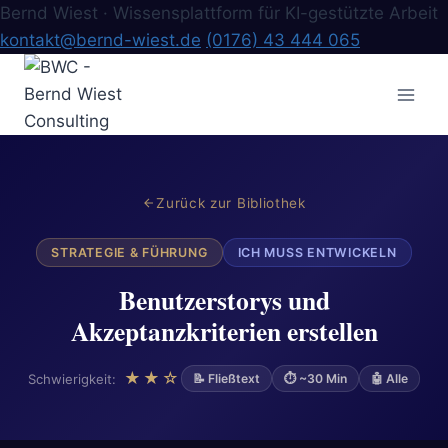
Bernd Wiest · Wissensplattform für KI-gestützte Arbeit
kontakt@bernd-wiest.de
(0176) 43 444 065
Zum
Inhalt
springen
Zurück zur Bibliothek
STRATEGIE & FÜHRUNG
ICH MUSS ENTWICKELN
Benutzerstorys und
Akzeptanzkriterien erstellen
★★☆
Schwierigkeit:
📝 Fließtext
⏱ ~30 Min
🤖 Alle