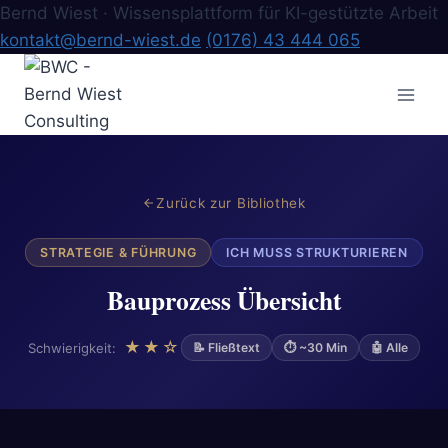
Bernd Wiest · Wissensplattform für KI-gestützte Arbeit
kontakt@bernd-wiest.de
(0176) 43 444 065
Zum
Inhalt
springen
Zurück zur Bibliothek
STRATEGIE & FÜHRUNG
ICH MUSS STRUKTURIEREN
Bauprozess Übersicht
★★☆
Schwierigkeit:
📝 Fließtext
⏱ ~30 Min
🤖 Alle