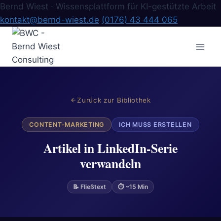
Bernd Wiest · Wissensplattform für KI-gestützte Arbeit
kontakt@bernd-wiest.de
(0176) 43 444 065
Zum
Inhalt
springen
Zurück zur Bibliothek
CONTENT-MARKETING
ICH MUSS ERSTELLEN
Artikel in LinkedIn-Serie
verwandeln
📝 Fließtext
⏱ ~15 Min