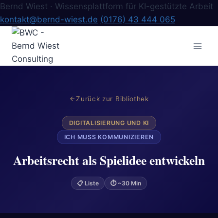
Bernd Wiest · Wissensplattform für KI-gestützte Arbeit
kontakt@bernd-wiest.de
(0176) 43 444 065
Zum
Inhalt
springen
Zurück zur Bibliothek
DIGITALISIERUNG UND KI
ICH MUSS KOMMUNIZIEREN
Arbeitsrecht als Spielidee entwickeln
📋 Liste
⏱ ~30 Min