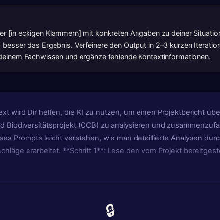
lter [in eckigen Klammern] mit konkreten Angaben zu deiner Situatio
 besser das Ergebnis. Verfeinere den Output in 2–3 kurzen Iteration
t deinem Fachwissen und ergänze fehlende Kontextinformationen.
xt wird Dir helfen, die KI zu nutzen, um einen Projektbericht üb
 Biodiversitätsprojekt (CCB) zu analysieren und zusammenzufas
eses Prompts leicht verstehen, wie man detaillierte Analysen dur
läge erarbeitet. **Schritt 1**: Lese den vom Projekt bereitgeste
🔒