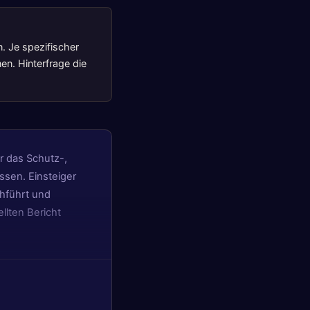
n. Je spezifischer
en. Hinterfrage die
er das Schutz-,
sen. Einsteiger
chführt und
llten Bericht