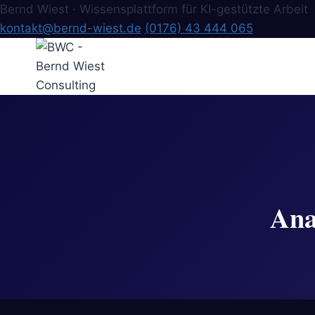
Bernd Wiest · Wissensplattform für KI-gestützte Arbeit
kontakt@bernd-wiest.de
(0176) 43 444 065
Zum
Inhalt
springen
Ana