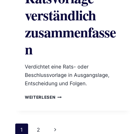
verständlich
zusammenfasse
n
Verdichtet eine Rats- oder
Beschlussvorlage in Ausgangslage,
Entscheidung und Folgen.
RATSVORLAGE
WEITERLESEN
VERSTÄNDLICH
ZUSAMMENFASSEN
Seitennavigation
Nächste
1
2