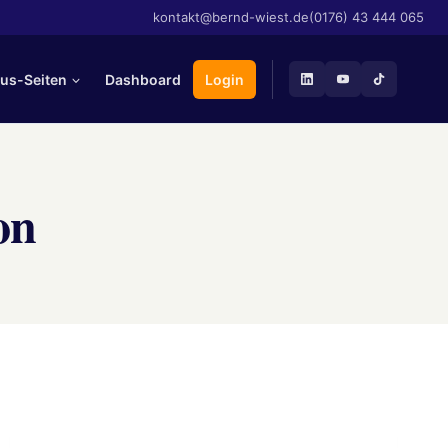
kontakt@bernd-wiest.de
(0176) 43 444 065
us-Seiten
Dashboard
Login
on